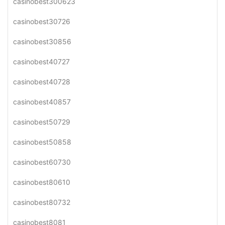
casinobest300623
casinobest30726
casinobest30856
casinobest40727
casinobest40728
casinobest40857
casinobest50729
casinobest50858
casinobest60730
casinobest80610
casinobest80732
casinobest8081