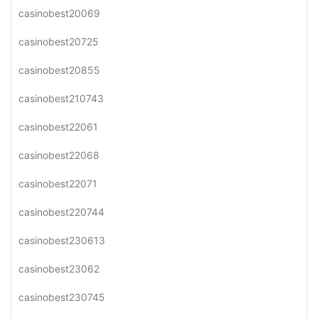
casinobest20069
casinobest20725
casinobest20855
casinobest210743
casinobest22061
casinobest22068
casinobest22071
casinobest220744
casinobest230613
casinobest23062
casinobest230745