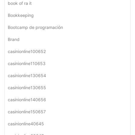
book of ra it
Bookkeeping
Bootcamp de programación
Brand
casinionline100652
casinionline110653
casinionline130654
casinionline130655
casinionline140656
casinionline150657
casinionline40645