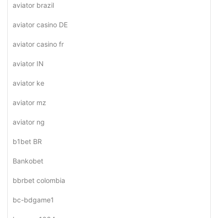
aviator brazil
aviator casino DE
aviator casino fr
aviator IN
aviator ke
aviator mz
aviator ng
b1bet BR
Bankobet
bbrbet colombia
bc-bdgame1