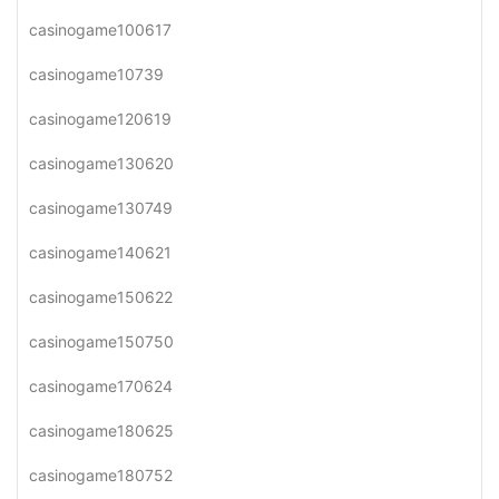
casinogame100617
casinogame10739
casinogame120619
casinogame130620
casinogame130749
casinogame140621
casinogame150622
casinogame150750
casinogame170624
casinogame180625
casinogame180752