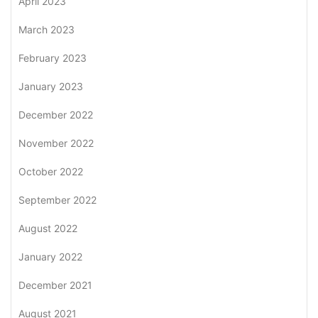
April 2023
March 2023
February 2023
January 2023
December 2022
November 2022
October 2022
September 2022
August 2022
January 2022
December 2021
August 2021