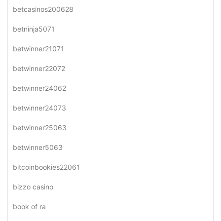
betcasinos200628
betninja5071
betwinner21071
betwinner22072
betwinner24062
betwinner24073
betwinner25063
betwinner5063
bitcoinbookies22061
bizzo casino
book of ra