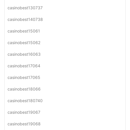
casinobest130737
casinobest140738
casinobest15061
casinobest15062
casinobest16063
casinobest17064
casinobest17065
casinobest18066
casinobest180740
casinobest19067
casinobest19068