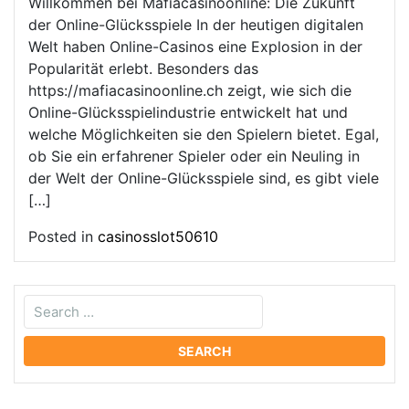
Sie
Willkommen bei Mafiacasinoonline: Die Zukunft
mafiacasi
der Online-Glücksspiele In der heutigen digitalen
Ihr
Welt haben Online-Casinos eine Explosion in der
ultimative
Popularität erlebt. Besonders das
Leitfaden
https://mafiacasinoonline.ch zeigt, wie sich die
zu
Online-Glücksspielindustrie entwickelt hat und
Online-
welche Möglichkeiten sie den Spielern bietet. Egal,
Casinos
ob Sie ein erfahrener Spieler oder ein Neuling in
der Welt der Online-Glücksspiele sind, es gibt viele
[…]
Posted in
casinosslot50610