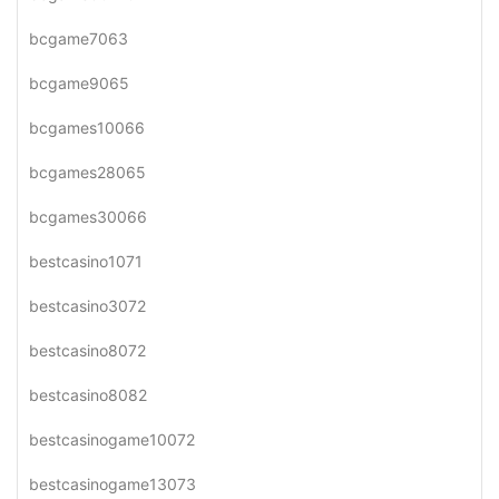
bcgame7063
bcgame9065
bcgames10066
bcgames28065
bcgames30066
bestcasino1071
bestcasino3072
bestcasino8072
bestcasino8082
bestcasinogame10072
bestcasinogame13073