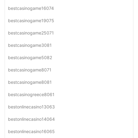
bestcasinogame16074
bestcasinogame19075
bestcasinogame25071
bestcasinogame3081
bestcasinogame5082
bestcasinogame8071
bestcasinogame8081
bestcasinogreece8061
bestonlinecasino13063
bestonlinecasino14064
bestonlinecasino16065