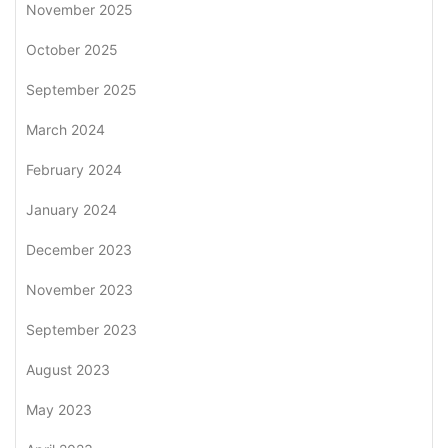
November 2025
October 2025
September 2025
March 2024
February 2024
January 2024
December 2023
November 2023
September 2023
August 2023
May 2023