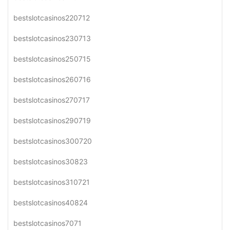
bestslotcasinos220712
bestslotcasinos230713
bestslotcasinos250715
bestslotcasinos260716
bestslotcasinos270717
bestslotcasinos290719
bestslotcasinos300720
bestslotcasinos30823
bestslotcasinos310721
bestslotcasinos40824
bestslotcasinos7071